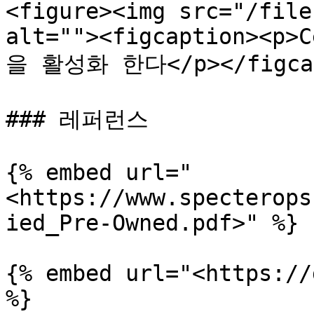
<figure><img src="/file
alt=""><figcaption><p>C
을 활성화 한다</p></figcapt
### 레퍼런스

{% embed url="
<https://www.specterops
ied_Pre-Owned.pdf>" %}

{% embed url="<https://