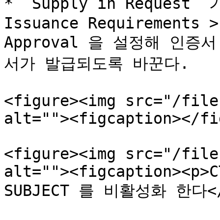
* `Supply in Request`
Issuance Requirements >
Approval 을 설정해 인
서가 발급되도록 바꾼다.

<figure><img src="/file
alt=""><figcaption></fi
<figure><img src="/file
alt=""><figcaption><p>C
SUBJECT 를 비활성화 한다</p>