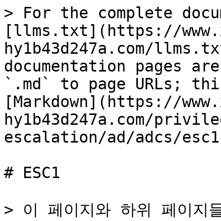
> For the complete docu
[llms.txt](https://www.
hy1b43d247a.com/llms.tx
documentation pages are
`.md` to page URLs; thi
[Markdown](https://www.
hy1b43d247a.com/privile
escalation/ad/adcs/esc1
# ESC1

> 이 페이지와 하위 페이지들