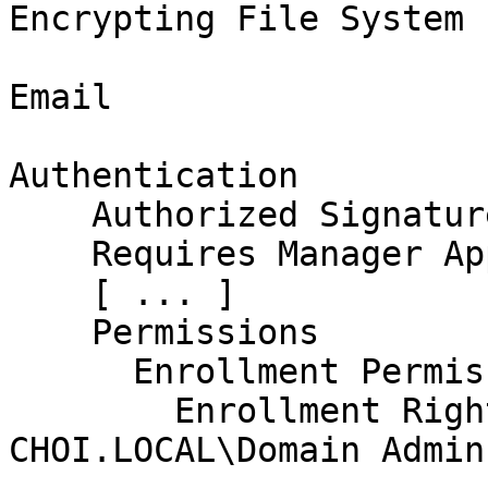
Encrypting File System

                           
Email

                           
Authentication

    Authorized Signatures Required      : 0

    Requires Manager Approval           : False

    [ ... ]

    Permissions

      Enrollment Permissions

        Enrollment Rights               : 
CHOI.LOCAL\Domain Admins