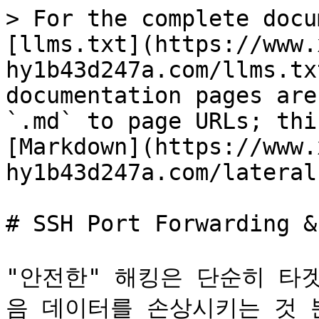
> For the complete docu
[llms.txt](https://www.
hy1b43d247a.com/llms.tx
documentation pages are
`.md` to page URLs; thi
[Markdown](https://www.
hy1b43d247a.com/lateral
# SSH Port Forwarding &
"안전한" 해킹은 단순히 타
음 데이터를 손상시키는 것 뿐