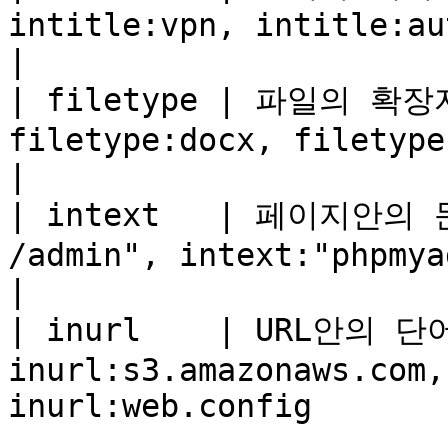
intitle:vpn, intitle:authenticate    
|

| filetype | 파일의 확장자 
filetype:docx, filetype:hwp                   
|

| intext   | 페이지안의 문자
/admin", intext:"phpmyadmin"              
|

| inurl    | URL안의 단어
inurl:s3.amazonaws.com,
inurl:web.config       