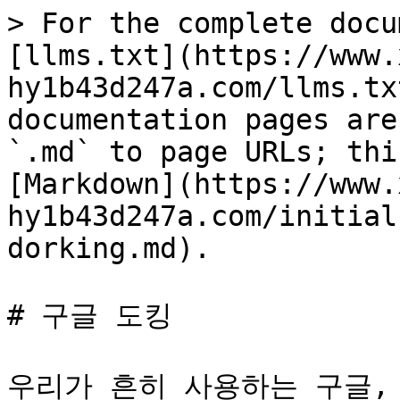
> For the complete docu
[llms.txt](https://www.
hy1b43d247a.com/llms.tx
documentation pages are
`.md` to page URLs; thi
[Markdown](https://www.
hy1b43d247a.com/initial
dorking.md).

# 구글 도킹

우리가 흔히 사용하는 구글,