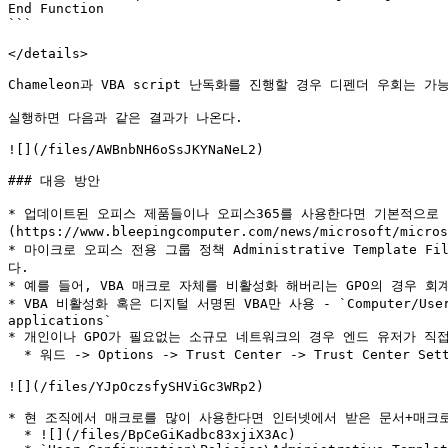
End Function

```

</details>

Chameleon과 VBA script 난독화를 진행할 경우 디펜더 우회는 
실행하면 다음과 같은 결과가 나온다.

![](/files/AWBnbNH6oSsJKYNaNeL2)

### 대응 방안

* 업데이트된 오피스 제품들이나 오피스365를 사용한다면 기본적으로 악
(https://www.bleepingcomputer.com/news/microsoft/micro
* 마이크로 오피스 전용 그룹 정책 Administrative Templa
다.

* 예를 들어, VBA 매크로 자체를 비활성화 해버리는 GPO의 경우 회
* VBA 비활성화 혹은 디지털 서명된 VBA만 사용 - `Computer/User Confi
applications`

* 개인이나 GPO가 필요없는 소규모 네트워크의 경우 엔드 유저가 직접
  * 워드 -> Options -> Trust Center -> Trust Center Settings -> Macro Settings -> VBA 완전 비활성화 혹은 디지털 서명된 VBA 만 허용

![](/files/YJpOczsfySHViGc3WRp2)

* 현 조직에서 매크로를 많이 사용한다면 인터넷에서 받은 문서+매크로
  * ![](/files/BpCeGiKadbc83xjiX3Ac)
