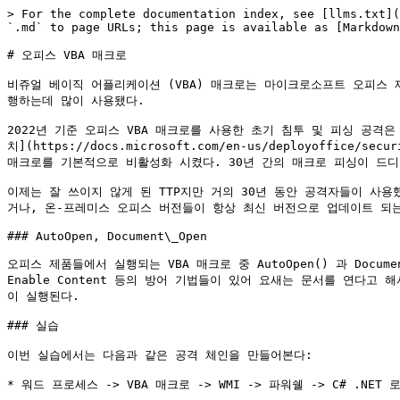
> For the complete documentation index, see [llms.txt](
`.md` to page URLs; this page is available as [Markdown
# 오피스 VBA 매크로

비쥬얼 베이직 어플리케이션 (VBA) 매크로는 마이크로소프트 오피스 
행하는데 많이 사용됐다.

2022년 기준 오피스 VBA 매크로를 사용한 초기 침투 및 피싱 공격
치](https://docs.microsoft.com/en-us/deployoffice
매크로를 기본적으로 비활성화 시켰다. 30년 간의 매크로 피싱이 드디
이제는 잘 쓰이지 않게 된 TTP지만 거의 30년 동안 공격자들이 사
거나, 온-프레미스 오피스 버전들이 항상 최신 버전으로 업데이트 되는
### AutoOpen, Document\_Open

오피스 제품들에서 실행되는 VBA 매크로 중 AutoOpen() 과 Documen
Enable Content 등의 방어 기법들이 있어 요새는 문서를 연다
이 실행된다.

### 실습

이번 실습에서는 다음과 같은 공격 체인을 만들어본다:

* 워드 프로세스 -> VBA 매크로 -> WMI -> 파워쉘 -> C# .NET 로더 