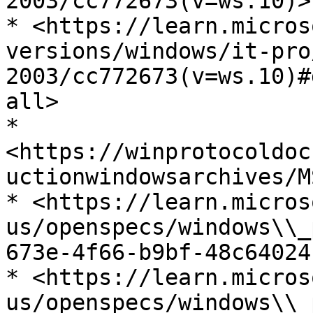
2003/cc772673(v=ws.10)>

* <https://learn.micros
versions/windows/it-pro
2003/cc772673(v=ws.10)#
all>

* 
<https://winprotocoldoc
uctionwindowsarchives/M
* <https://learn.micros
us/openspecs/windows\\_
673e-4f66-b9bf-48c64024
* <https://learn.micros
us/openspecs/windows\\_