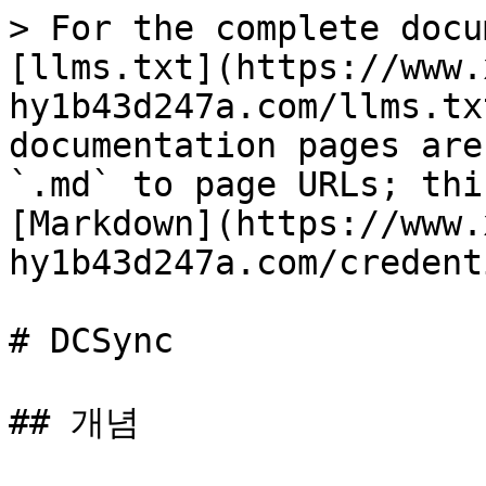
> For the complete docu
[llms.txt](https://www.
hy1b43d247a.com/llms.tx
documentation pages are
`.md` to page URLs; thi
[Markdown](https://www.
hy1b43d247a.com/credent
# DCSync

## 개념
