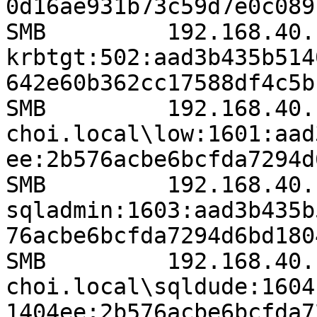
0d16ae931b73c59d7e0c089
SMB         192.168.40.150  44
krbtgt:502:aad3b435b514
642e60b362cc17588df4c5b
SMB         192.168.40.150  44
choi.local\low:1601:aad
ee:2b576acbe6bcfda7294d
SMB         192.168.40.150  44
sqladmin:1603:aad3b435b
76acbe6bcfda7294d6bd180
SMB         192.168.40.150  44
choi.local\sqldude:1604
1404ee:2b576acbe6bcfda7