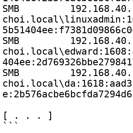
SMB         192.168.40.150  44
choi.local\linuxadmin:1
5b51404ee:f7381d09866c0
SMB         192.168.40.150  44
choi.local\edward:1608:
404ee:2d769326bbe279841
SMB         192.168.40.150  44
choi.local\da:1618:aad3
e:2b576acbe6bcfda7294d6
[ . . . ]

```
