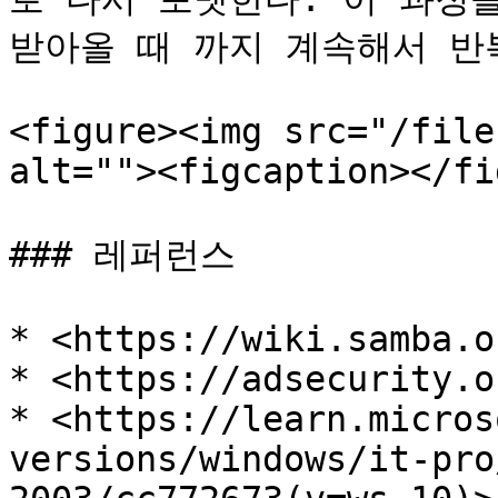
받아올 때 까지 계속해서 반복
<figure><img src="/file
alt=""><figcaption></fi
### 레퍼런스

* <https://wiki.samba.o
* <https://adsecurity.o
* <https://learn.micros
versions/windows/it-pro