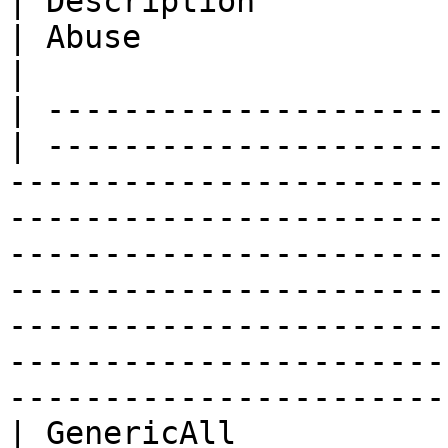
| Description                                                                                      
| Abuse                                                                                                                                                                                                                                                                                         
|

| ---------------------
| ---------------------
-----------------------
-----------------------
-----------------------
-----------------------
-----------------------
-----------------------
-----------------------
| GenericAll             