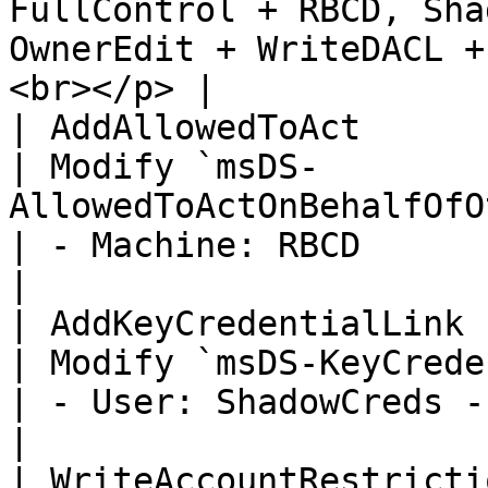
FullControl + RBCD, Sha
OwnerEdit + WriteDACL +
<br></p> |

| AddAllowedToAct      
| Modify `msDS-
AllowedToActOnBehalfOfOtherIdentity`                  
| - Machine: RBCD                                                                                                                                                                                                                                                                               
|

| AddKeyCredentialLink 
| Modify `msDS-KeyCredentialLink`                                    
| - User: ShadowCreds - Machine: ShadowCreds                                                                                                           
|

| WriteAccountRestricti