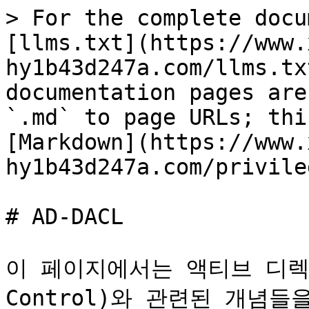
> For the complete docu
[llms.txt](https://www.
hy1b43d247a.com/llms.tx
documentation pages are
`.md` to page URLs; thi
[Markdown](https://www.
hy1b43d247a.com/privile
# AD-DACL

이 페이지에서는 액티브 디렉토
Control)와 관련된 개념