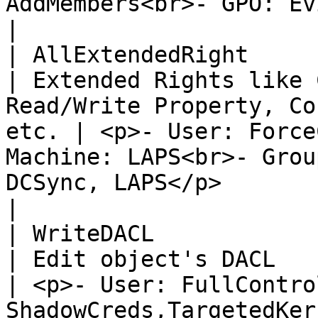
AddMembers<br>- GPO: Evil GPO (Dangerous)</p>                                                         
|

| AllExtendedRight       
| Extended Rights like 
Read/Write Property, Co
etc. | <p>- User: Force
Machine: LAPS<br>- Grou
DCSync, LAPS</p>                                                                                                                                                                                         
|

| WriteDACL              
| Edit object's DACL                                                                               
| <p>- User: FullControl
ShadowCreds,TargetedKer