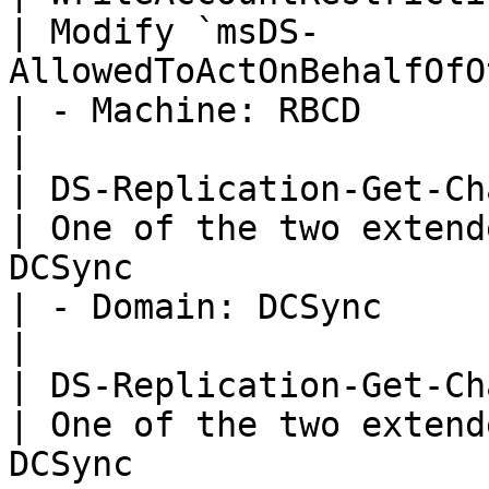
| Modify `msDS-
AllowedToActOnBehalfOfOtherIdentity`                  
| - Machine: RBCD                                                                                                                                                                                                                                                                               
|

| DS-Replication-Get-Cha
| One of the two extend
DCSync                                               
| - Domain: DCSync                                                                                                                                                                                                                                                                              
|

| DS-Replication-Get-Cha
| One of the two extend
DCSync                                               