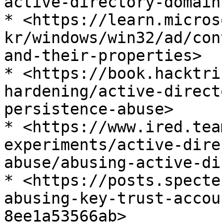
active-directory-domain
* <https://learn.micros
kr/windows/win32/ad/con
and-their-properties>

* <https://book.hacktri
hardening/active-direct
persistence-abuse>

* <https://www.ired.tea
experiments/active-dire
abuse/abusing-active-di
* <https://posts.specte
abusing-key-trust-accou
8ee1a53566ab>
