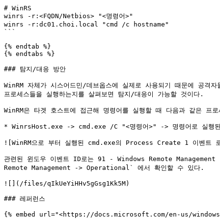
# WinRS 

winrs -r:<FQDN/Netbios> "<명령어>"

winrs -r:dc01.choi.local "cmd /c hostname"

```

{% endtab %}

{% endtabs %}

### 탐지/대응 방안

WinRM 자체가 시스어드민/데브옵스에 실제로 사용되기 때문에 공격자들
프로세스들을 실행하는지를 살펴보면 탐지/대응이 가능할 것이다.

WinRM은 타겟 호스트에 접근해 명령어를 실행할 때 다음과 같은 프로
* WinrsHost.exe -> cmd.exe /C "<명령어>" -> 명령어로 실행
![WinRM으로 부터 실행된 cmd.exe의 Process Create 1 이벤트 로그]
관련된 윈도우 이벤트 ID로는 91 - Windows Remote Management - 
Remote Management -> Operational` 에서 확인할 수 있다.

![](/files/qIkUeYiHHv5gGsg1Kk5M)

### 레퍼런스

{% embed url="<https://docs.microsoft.com/en-us/windows