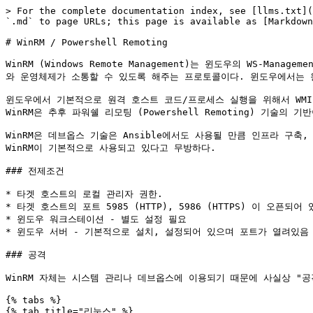
> For the complete documentation index, see [llms.txt](
`.md` to page URLs; this page is available as [Markdown
# WinRM / Powershell Remoting

WinRM (Windows Remote Management)는 윈도우의 WS-Manag
와 운영체제가 소통할 수 있도록 해주는 프로토콜이다. 윈도우에서는 원
윈도우에서 기본적으로 원격 호스트 코드/프로세스 실행을 위해서 WMI등
WinRM은 추후 파워쉘 리모팅 (Powershell Remoting) 기술의 기
WinRM은 데브옵스 기술은 Ansible에서도 사용될 만큼 인프라 구
WinRM이 기본적으로 사용되고 있다고 무방하다.

### 전제조건

* 타겟 호스트의 로컬 관리자 권한.

* 타겟 호스트의 포트 5985 (HTTP), 5986 (HTTPS) 이 오픈되어 
* 윈도우 워크스테이션 - 별도 설정 필요

* 윈도우 서버 - 기본적으로 설치, 설정되어 있으며 포트가 열려있음

### 공격

WinRM 자체는 시스템 관리나 데브옵스에 이용되기 때문에 사실상 "
{% tabs %}

{% tab title="리눅스" %}
