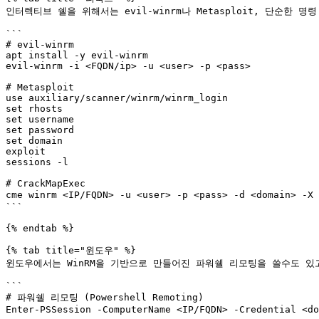
인터렉티브 쉘을 위해서는 evil-winrm나 Metasploit, 단순한 명
```

# evil-winrm 

apt install -y evil-winrm 

evil-winrm -i <FQDN/ip> -u <user> -p <pass> 

# Metasploit 

use auxiliary/scanner/winrm/winrm_login

set rhosts

set username

set password

set domain 

exploit 

sessions -l 

# CrackMapExec

cme winrm <IP/FQDN> -u <user> -p <pass> -d <domain> 
```

{% endtab %}

{% tab title="윈도우" %}

윈도우에서는 WinRM을 기반으로 만들어진 파워쉘 리모팅을 쓸수도 있고, 
```

# 파워쉘 리모팅 (Powershell Remoting) 

Enter-PSSession -ComputerName <IP/FQDN> -Credential <do