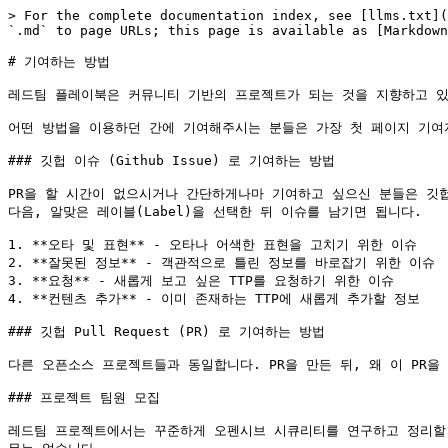
> For the complete documentation index, see [llms.txt](
`.md` to page URLs; this page is available as [Markdown
# 기여하는 방법

레드팀 플레이북은 커뮤니티 기반의 프로젝트가 되는 것을 지향하고 있
어떤 방법을 이용하던 간에 기여해주시는 분들은 가장 첫 페이지 기여자
### 깃헙 이슈 (Github Issue) 로 기여하는 방법

PR을 할 시간이 없으시거나 간단하게나마 기여하고 싶으신 분들은 깃헙 이슈로 기
다음, 알맞은 레이블(Label)을 선택한 뒤 이슈를 남기면 됩니다.

1. **오타 및 표현** - 오타나 어색한 표현을 고치기 위한 이슈

2. **잘못된 정보** - 객관적으로 틀린 정보를 바로잡기 위한 이슈

3. **요청** - 새롭게 보고 싶은 TTP를 요청하기 위한 이슈

4. **컨텐츠 추가** - 이미 존재하는 TTP에 새롭게 추가할 정보

### 깃헙 Pull Request (PR) 로 기여하는 방법

다른 오픈소스 프로젝트들과 동일합니다. PR을 만든 뒤, 왜 이 PR을
### 프로젝트 팀원 모집

레드팀 프로젝트에서는 꾸준하게 오펜시브 시큐리티를 연구하고 정리할 