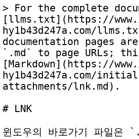
> For the complete docu
[llms.txt](https://www.
hy1b43d247a.com/llms.tx
documentation pages are
`.md` to page URLs; thi
[Markdown](https://www.
hy1b43d247a.com/initial
attachments/lnk.md).

# LNK

윈도우의 바로가기 파일은 `.