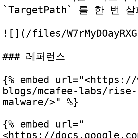
`TargetPath` 를 한 번
![](/files/W7rMyDOayRXG
### 레퍼런스

{% embed url="<https://
blogs/mcafee-labs/rise-
malware/>" %}

{% embed url="
<https://docs.google.co