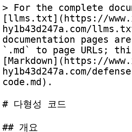
> For the complete docu
[llms.txt](https://www.
hy1b43d247a.com/llms.tx
documentation pages are
`.md` to page URLs; thi
[Markdown](https://www.
hy1b43d247a.com/defense
code.md).

# 다형성 코드

## 개요
