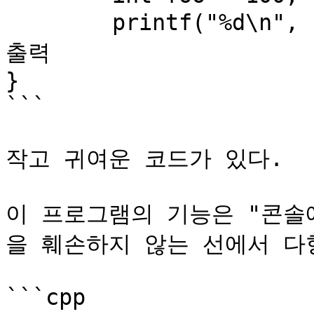
	printf("%d\n", foo);    // 콘솔에 정수 100 
출력

}

```

작고 귀여운 코드가 있다.

이 프로그램의 기능은 "콘솔에
을 훼손하지 않는 선에서 다
```cpp
