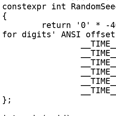
constexpr int RandomSee
{

	return '0' * -40271 + // offset accounting 
for digits' ANSI offsets
		__TIME__[7] * 1 +

		__TIME__[6] * 10 +

		__TIME__[4] * 60 +

		__TIME__[3] * 600 +

		__TIME__[1] * 3600 +

		__TIME__[0] * 36000;

};
