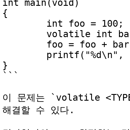
int main(void)

{

	int foo = 100;

	volatile int bar = RandomSeed();

	foo = foo + bar - bar;

	printf("%d\n", foo);

}

```

이 문제는 `volatile <T
해결할 수 있다.
