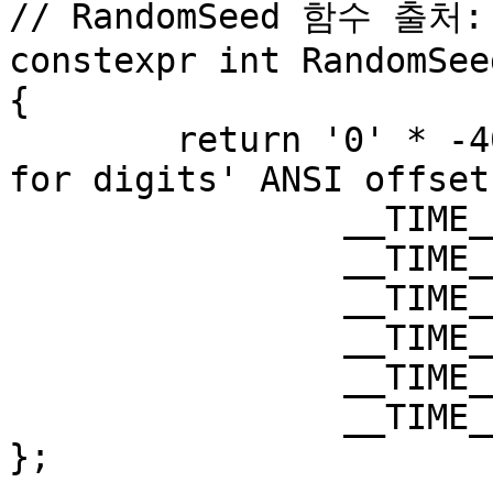
// RandomSeed 함수 출처
constexpr int RandomSee
{

	return '0' * -40271 + // offset accounting 
for digits' ANSI offsets
		__TIME__[7] * 1 +

		__TIME__[6] * 10 +

		__TIME__[4] * 60 +

		__TIME__[3] * 600 +

		__TIME__[1] * 3600 +

		__TIME__[0] * 36000;

};
