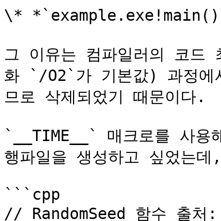
\* *`example.exe!ma
그 이유는 컴파일러의 코드 최
화 `/O2`가 기본값) 과정에
므로 삭제되었기 때문이다.

`__TIME__` 매크로를 사
행파일을 생성하고 싶었는데,
```cpp

// RandomSeed 함수 출처