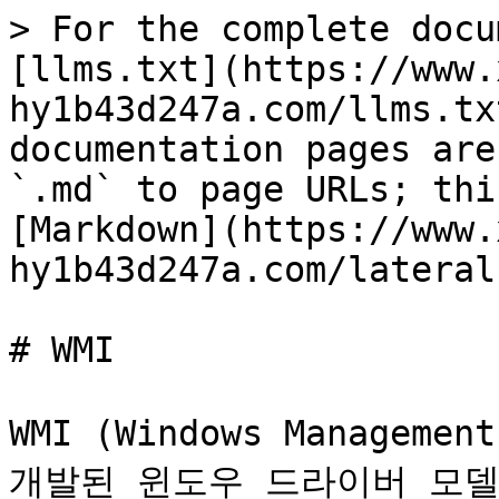
> For the complete docu
[llms.txt](https://www.
hy1b43d247a.com/llms.tx
documentation pages are
`.md` to page URLs; thi
[Markdown](https://www.
hy1b43d247a.com/lateral
# WMI

WMI (Windows Managemen
개발된 윈도우 드라이버 모델