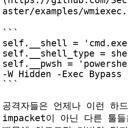
(https://github.com/Sec
aster/examples/wmiexec
```

self.__shell = 'cmd.exe
self.__shell_type = she
self.__pwsh = 'powershe
-W Hidden -Exec Bypass 
```

공격자들은 언제나 이런 하드
impacket이 아닌 다른 툴