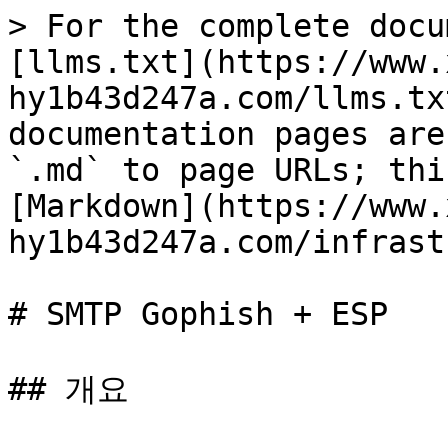
> For the complete docu
[llms.txt](https://www.
hy1b43d247a.com/llms.tx
documentation pages are
`.md` to page URLs; thi
[Markdown](https://www.
hy1b43d247a.com/infrast
# SMTP Gophish + ESP

## 개요
