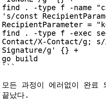
find . -type f -name "c
's/const RecipientParam
RecipientParameter = "k
find . -type f -exec se
Contact/X-Contact/g; s/
Signature/g' {} +

go build

```

모든 과정이 에러없이 완료 되었
끝났다.
