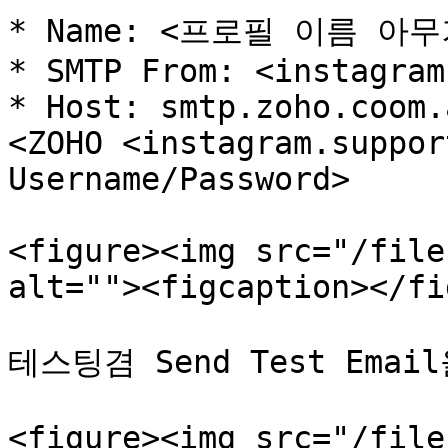
* Name: <프로필 이름 아무
* SMTP From: <instagram
* Host: smtp.zoho.coom.
<ZOHO <instagram.suppor
Username/Password>

<figure><img src="/file
alt=""><figcaption></fi
테스팅겸 Send Test Ema
<figure><img src="/file