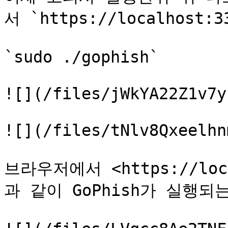
서 `https://localhost:
`sudo ./gophish`

![](/files/jWkYA22Z1v7y
![](/files/tNlv8Qxeelhn
브라우저에서 <https://loc
과 같이 GoPhish가 실행되