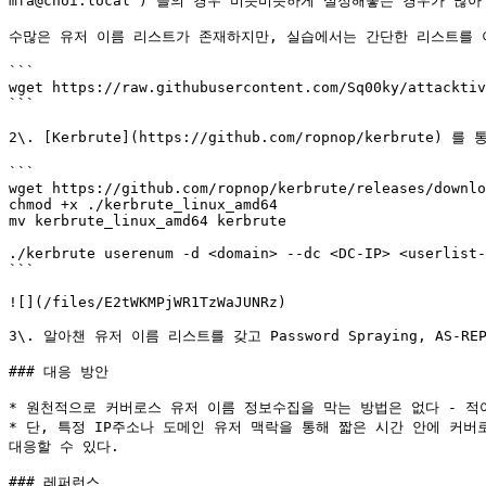
mfa@choi.local`) 들의 경우 비슷비슷하게 설정해놓는 경우가 많
수많은 유저 이름 리스트가 존재하지만, 실습에서는 간단한 리스트를 이
```

wget https://raw.githubusercontent.com/Sq00ky/attacktiv
```

2\. [Kerbrute](https://github.com/ropnop/kerbrute
```

wget https://github.com/ropnop/kerbrute/releases/downlo
chmod +x ./kerbrute_linux_amd64

mv kerbrute_linux_amd64 kerbrute

./kerbrute userenum -d <domain> --dc <DC-IP> <userlist-
```

![](/files/E2tWKMPjWR1TzWaJUNRz)

3\. 알아챈 유저 이름 리스트를 갖고 Password Spraying, AS-REPR
### 대응 방안

* 원천적으로 커버로스 유저 이름 정보수집을 막는 방법은 없다 - 적
* 단, 특정 IP주소나 도메인 유저 맥락을 통해 짧은 시간 안에 커
대응할 수 있다.

### 레퍼런스
