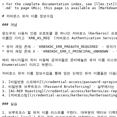
> For the complete documentation index, see [llms.txt](
`.md` to page URLs; this page is available as [Markdown
# 커버로스 유저 이름 정보수집

### 개념

윈도우의 사용자 인증 프로토콜 중 하나인 커버로스 (Kerberos)
이름만 가지고 `KRB_AS_REQ` (커버로스 Authentication Se
* 유저 계정 존재 - `KRB5KDC_ERR_PREAUTH_REQUIRED` -
* 유저 계정 존재 X - `KRB5KDC_ERR_C_PRINCIPAL_UNKNOW
에러 메시지들의 차이 이용해 공격자들은 준비해놓은 유저 이름 리스트를 
Enumeration) 이라고 부른다.

커버로스 유저 이름 정보수집을 통해 얻은 도메인 유저 이름들은 다음과
1. [비밀번호 스프레이](/credential-access/password-spraying.
2. 비밀번호 브루트포스 (Password Bruteforcing) - 실무에서는
3. [AS-REP Roasting](/credential-access/kerberos/as-rep
4. [커버로스팅](/credential-access/kerberos/kerberoa
### 실습

1. 브루트포스 할 유저 이름 리스트를 구한다. 대부분의 액티브 디렉토리 유저 