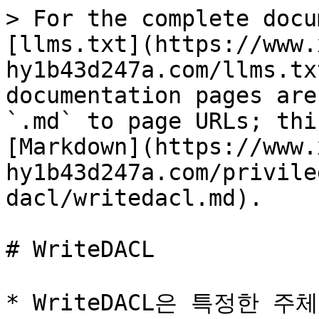
> For the complete docu
[llms.txt](https://www.
hy1b43d247a.com/llms.tx
documentation pages are
`.md` to page URLs; thi
[Markdown](https://www.
hy1b43d247a.com/privile
dacl/writedacl.md).

# WriteDACL

* WriteDACL은 특정한 